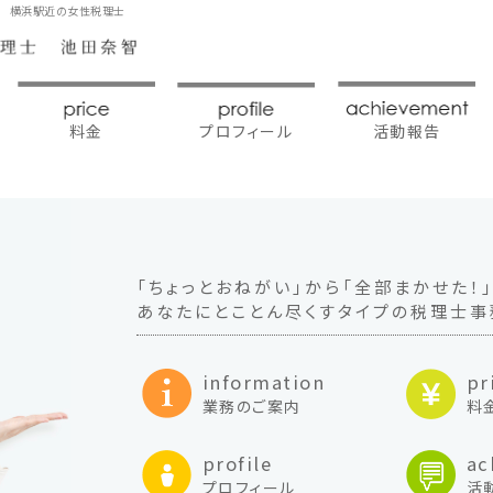
応 横浜駅近の女性税理士
プロフィール
料金
活動報告
「ちょっとおねがい」から
「全部まかせた！
あなたにとことん尽くすタイプの
税理士事
information
pr
業務のご案内
料
profile
ac
プロフィール
活