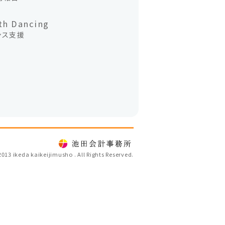
th Dancing
ンス支援
2013 ikeda kaikeijimusho . All Rights Reserved.